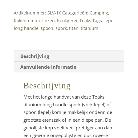
Spork
of
Artikelnummer:
SLV-1X
Categorieën:
Camping
,
Spoon
Koken-eten-drinken
,
Kookgerei
,
Toaks
Tags:
lepel
,
met
long handle
,
spoon
,
spork
,
titan
,
titanium
Polished
Bowl
aantal
Beschrijving
Aanvullende informatie
Beschrijving
Met het lange handvat van deze
Toaks
titanium long handle spork
(vork lepel) of
spoon
(lepel) kom je makkelijk onderin de
grootste etenszak of in een diepe pan. De
gepolijste kop voelt veel prettiger aan dan
een gewone ongepolijste en dus ruwere