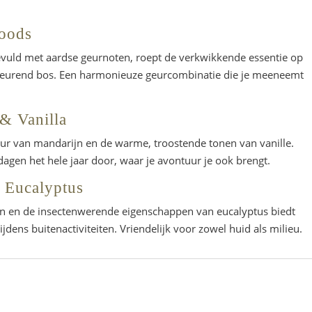
woods
gevuld met aardse geurnoten, roept de verkwikkende essentie op
geurend bos. Een harmonieuze geurcombinatie die je meeneemt
& Vanilla
eur van mandarijn en de warme, troostende tonen van vanille.
tdagen het hele jaar door, waar je avontuur je ook brengt.
 Eucalyptus
oen en de insectenwerende eigenschappen van eucalyptus biedt
jdens buitenactiviteiten. Vriendelijk voor zowel huid als milieu.