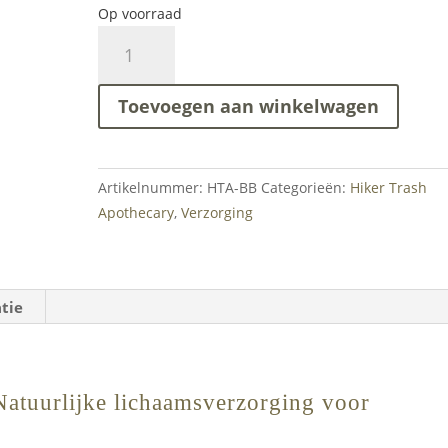
Op voorraad
Hiker
Trash
Apothecary
Toevoegen aan winkelwagen
-
Soap
bar
aantal
Artikelnummer:
HTA-BB
Categorieën:
Hiker Trash
Apothecary
,
Verzorging
tie
Natuurlijke lichaamsverzorging voor