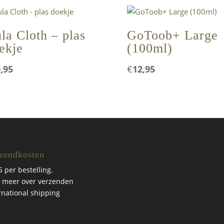
la Cloth – plas
GoToob+ Large
ekje
(100ml)
,95
€
12,95
zendkosten
5 per bestelling.
 meer over verzenden
rnational shipping