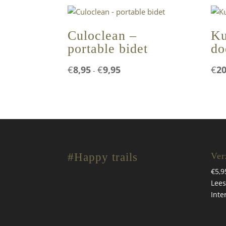
Culoclean –
Ku
portable bidet
do
Prijsklasse:
€
8,95
€
9,95
€
20
-
€8,95
tot
€9,95
#Happy trails
Ver
€5,9
Lees
Inte