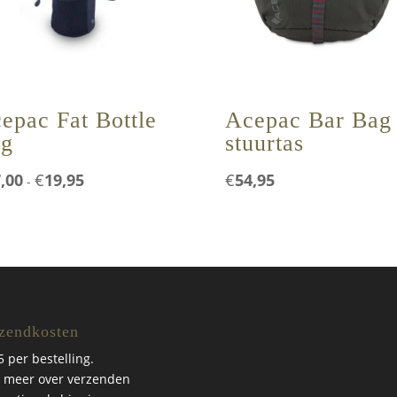
epac Fat Bottle
Acepac Bar Bag
g
stuurtas
Prijsklasse:
,00
€
19,95
€
54,95
-
€17,00
tot
€19,95
zendkosten
5 per bestelling.
 meer over verzenden