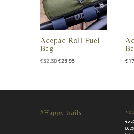
Acepac Roll Fuel
Ac
Bag
Ba
Oorspronkelijke
Huidige
€
32,30
€
29,95
€
17
prijs
prijs
was:
is:
€32,30.
€29,95.
#Happy trails
Ver
€5,9
Lees