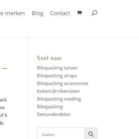
e merken
Blog
Contact
Snel naar
 –
Bikepacking tassen
Bikepacking straps
Bikepacking accessoires
Koken/drinken/eten
Bikepacking voeding
Pack
Bikepacking
oie
fietsonderdelen
of 6
de