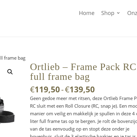
Home
Shop
Onz
ull frame bag
Ortlieb – Frame Pack RC
full frame bag
Prijsklasse:
€
119,50
-
€
139,50
€119,50
Geen gedoe meer met ritsen, deze Ortlieb Frame 
tot
RC sluit met een Roll Closure (RC, snap je). Een mo
€139,50
manier om veilig en makkelijk je spullen in deze 4 
liter full frame tas op te bergen. Je rolt de bovenzij
van de tas eenvoudig op en stopt deze onder je
bovenbuis, sluit de 3 elastische haakjes en je tas is