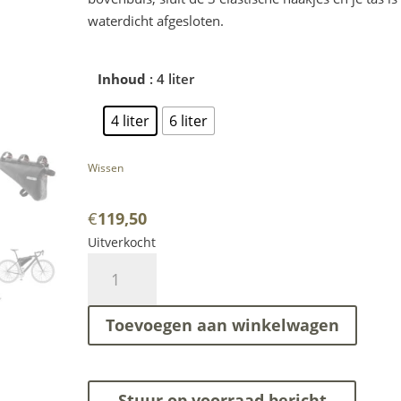
waterdicht afgesloten.
Inhoud
: 4 liter
4 liter
6 liter
Wissen
€
119,50
Uitverkocht
Ortlieb
-
Frame
Toevoegen aan winkelwagen
Pack
RC
-
full
Stuur op voorraad bericht