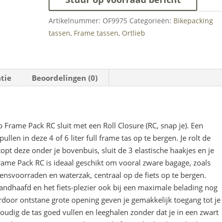
frame
Artikelnummer:
OF9975
Categorieën:
Bikepacking
bag
tassen
,
Frame tassen
,
Ortlieb
aantal
tie
Beoordelingen (0)
 Frame Pack RC sluit met een Roll Closure (RC, snap je). Een
llen in deze 4 of 6 liter full frame tas op te bergen. Je rolt de
pt deze onder je bovenbuis, sluit de 3 elastische haakjes en je
Frame Pack RC is ideaal geschikt om vooral zware bagage, zoals
etensvoorraden en waterzak, centraal op de fiets op te bergen.
andhaafd en het fiets-plezier ook bij een maximale belading nog
ardoor ontstane grote opening geven je gemakkelijk toegang tot je
voudig de tas goed vullen en leeghalen zonder dat je in een zwart